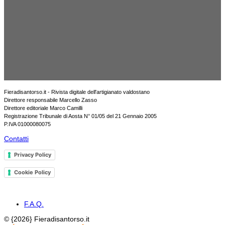
Fieradisantorso.it - Rivista digitale dell'artigianato valdostano
Direttore responsabile Marcello Zasso
Direttore editoriale Marco Camilli
Registrazione Tribunale di Aosta N° 01/05 del 21 Gennaio 2005
P.IVA 01000080075
Contatti
Privacy Policy
Cookie Policy
F.A.Q.
© {2026} Fieradisantorso.it