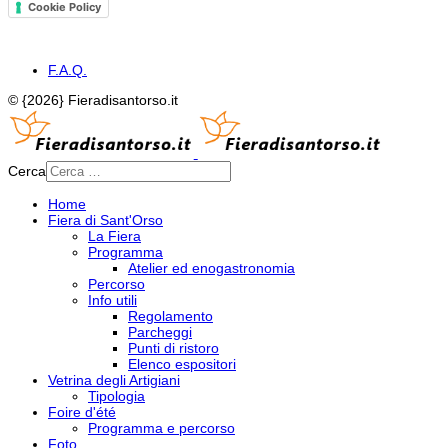
Cookie Policy
F.A.Q.
© {2026} Fieradisantorso.it
Cerca
Home
Fiera di Sant'Orso
La Fiera
Programma
Atelier ed enogastronomia
Percorso
Info utili
Regolamento
Parcheggi
Punti di ristoro
Elenco espositori
Vetrina degli Artigiani
Tipologia
Foire d'été
Programma e percorso
Foto