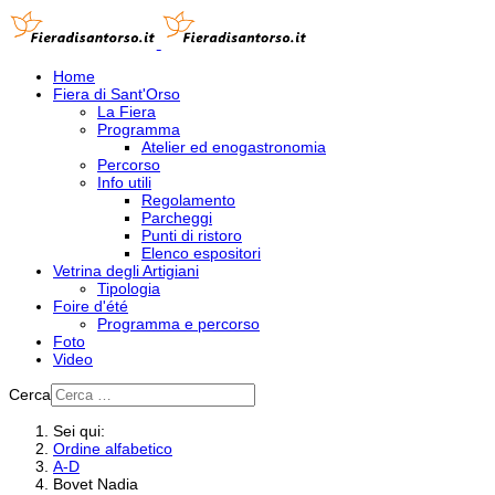
Home
Fiera di Sant'Orso
La Fiera
Programma
Atelier ed enogastronomia
Percorso
Info utili
Regolamento
Parcheggi
Punti di ristoro
Elenco espositori
Vetrina degli Artigiani
Tipologia
Foire d'été
Programma e percorso
Foto
Video
Cerca
Sei qui:
Ordine alfabetico
A-D
Bovet Nadia