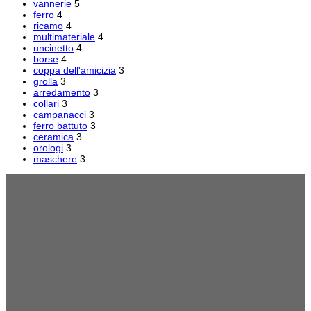
vannerie
5
ferro
4
ricamo
4
multimateriale
4
uncinetto
4
borse
4
coppa dell'amicizia
3
grolla
3
arredamento
3
collari
3
campanacci
3
ferro battuto
3
ceramica
3
orologi
3
maschere
3