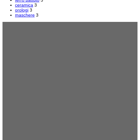
ferro battuto
3
ceramica
3
orologi
3
maschere
3