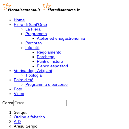
Home
Fiera di Sant'Orso
La Fiera
Programma
Atelier ed enogastronomia
Percorso
Info utili
Regolamento
Parcheggi
Punti di ristoro
Elenco espositori
Vetrina degli Artigiani
Tipologia
Foire d'été
Programma e percorso
Foto
Video
Cerca
Sei qui:
Ordine alfabetico
A-D
Aresu Sergio