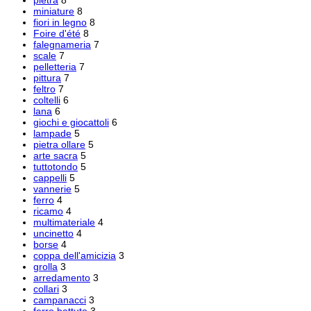
pietra
8
miniature
8
fiori in legno
8
Foire d'été
8
falegnameria
7
scale
7
pelletteria
7
pittura
7
feltro
7
coltelli
6
lana
6
giochi e giocattoli
6
lampade
5
pietra ollare
5
arte sacra
5
tuttotondo
5
cappelli
5
vannerie
5
ferro
4
ricamo
4
multimateriale
4
uncinetto
4
borse
4
coppa dell'amicizia
3
grolla
3
arredamento
3
collari
3
campanacci
3