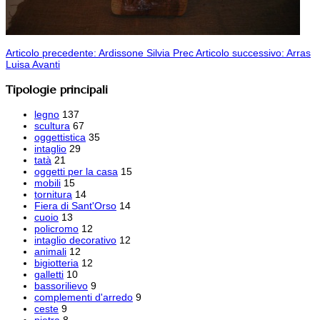
Articolo precedente: Ardissone Silvia
Prec
Articolo successivo: Arras
Luisa
Avanti
Tipologie principali
legno
137
scultura
67
oggettistica
35
intaglio
29
tatà
21
oggetti per la casa
15
mobili
15
tornitura
14
Fiera di Sant'Orso
14
cuoio
13
policromo
12
intaglio decorativo
12
animali
12
bigiotteria
12
galletti
10
bassorilievo
9
complementi d'arredo
9
ceste
9