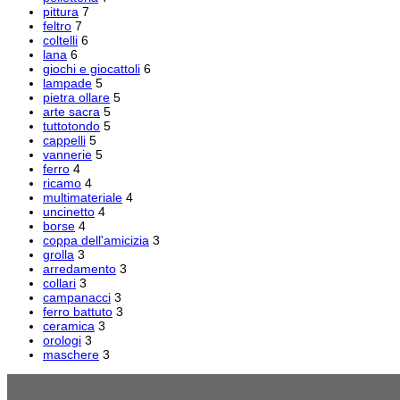
pittura
7
feltro
7
coltelli
6
lana
6
giochi e giocattoli
6
lampade
5
pietra ollare
5
arte sacra
5
tuttotondo
5
cappelli
5
vannerie
5
ferro
4
ricamo
4
multimateriale
4
uncinetto
4
borse
4
coppa dell'amicizia
3
grolla
3
arredamento
3
collari
3
campanacci
3
ferro battuto
3
ceramica
3
orologi
3
maschere
3