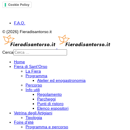
Cookie Policy
F.A.Q.
© {2026} Fieradisantorso.it
Cerca
Home
Fiera di Sant'Orso
La Fiera
Programma
Atelier ed enogastronomia
Percorso
Info utili
Regolamento
Parcheggi
Punti di ristoro
Elenco espositori
Vetrina degli Artigiani
Tipologia
Foire d'été
Programma e percorso