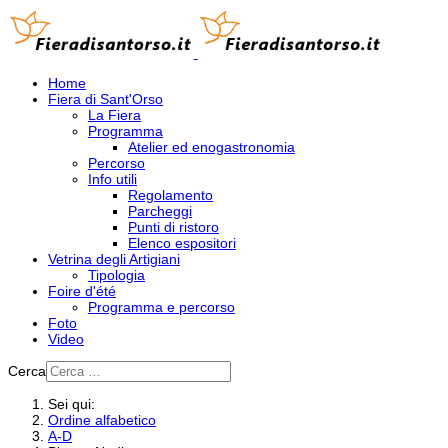
Home
Fiera di Sant'Orso
La Fiera
Programma
Atelier ed enogastronomia
Percorso
Info utili
Regolamento
Parcheggi
Punti di ristoro
Elenco espositori
Vetrina degli Artigiani
Tipologia
Foire d'été
Programma e percorso
Foto
Video
Cerca
Sei qui:
Ordine alfabetico
A-D