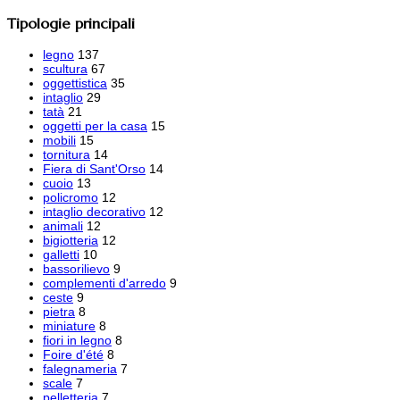
Tipologie principali
legno
137
scultura
67
oggettistica
35
intaglio
29
tatà
21
oggetti per la casa
15
mobili
15
tornitura
14
Fiera di Sant'Orso
14
cuoio
13
policromo
12
intaglio decorativo
12
animali
12
bigiotteria
12
galletti
10
bassorilievo
9
complementi d'arredo
9
ceste
9
pietra
8
miniature
8
fiori in legno
8
Foire d'été
8
falegnameria
7
scale
7
pelletteria
7