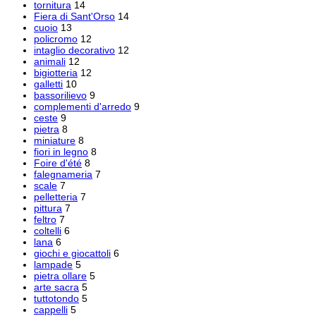
tornitura
14
Fiera di Sant'Orso
14
cuoio
13
policromo
12
intaglio decorativo
12
animali
12
bigiotteria
12
galletti
10
bassorilievo
9
complementi d'arredo
9
ceste
9
pietra
8
miniature
8
fiori in legno
8
Foire d'été
8
falegnameria
7
scale
7
pelletteria
7
pittura
7
feltro
7
coltelli
6
lana
6
giochi e giocattoli
6
lampade
5
pietra ollare
5
arte sacra
5
tuttotondo
5
cappelli
5