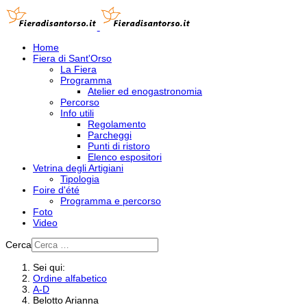
Home
Fiera di Sant'Orso
La Fiera
Programma
Atelier ed enogastronomia
Percorso
Info utili
Regolamento
Parcheggi
Punti di ristoro
Elenco espositori
Vetrina degli Artigiani
Tipologia
Foire d'été
Programma e percorso
Foto
Video
Cerca
Sei qui:
Ordine alfabetico
A-D
Belotto Arianna