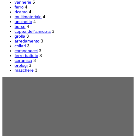
vannerie
5
ferro
4
ricamo
4
multimateriale
4
uncinetto
4
borse
4
coppa dell'amicizia
3
grolla
3
arredamento
3
collari
3
campanacci
3
ferro battuto
3
ceramica
3
orologi
3
maschere
3