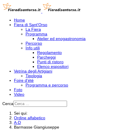
Home
Fiera di Sant'Orso
La Fiera
Programma
Atelier ed enogastronomia
Percorso
Info utili
Regolamento
Parcheggi
Punti di ristoro
Elenco espositori
Vetrina degli Artigiani
Tipologia
Foire d'été
Programma e percorso
Foto
Video
Cerca
Sei qui:
Ordine alfabetico
A-D
Barmasse Giangiuseppe