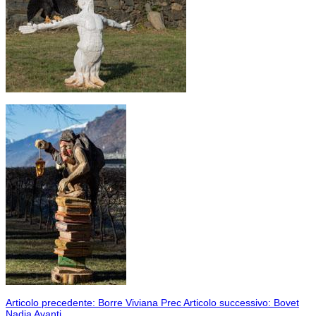
Articolo precedente: Borre Viviana
Prec
Articolo successivo: Bovet
Nadia
Avanti