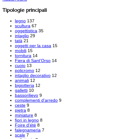
Tipologie principali
legno
137
scultura
67
oggettistica
35
intaglio
29
tatà
21
oggetti per la casa
15
mobili
15
tornitura
14
Fiera di Sant'Orso
14
cuoio
13
policromo
12
intaglio decorativo
12
animali
12
bigiotteria
12
galletti
10
bassorilievo
9
complementi d'arredo
9
ceste
9
pietra
8
miniature
8
fiori in legno
8
Foire d'été
8
falegnameria
7
scale
7