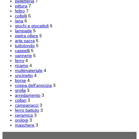
pelletteria
7
pittura
7
feltro
7
coltelli
6
lana
6
giochi e giocattoli
6
lampade
5
pietra ollare
5
arte sacra
5
tuttotondo
5
cappelli
5
vannerie
5
ferro
4
ricamo
4
multimateriale
4
uncinetto
4
borse
4
coppa dell'amicizia
3
grolla
3
arredamento
3
collari
3
campanacci
3
ferro battuto
3
ceramica
3
orologi
3
maschere
3