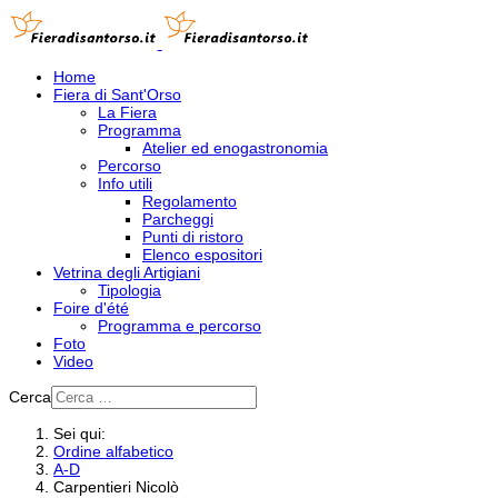
Home
Fiera di Sant'Orso
La Fiera
Programma
Atelier ed enogastronomia
Percorso
Info utili
Regolamento
Parcheggi
Punti di ristoro
Elenco espositori
Vetrina degli Artigiani
Tipologia
Foire d'été
Programma e percorso
Foto
Video
Cerca
Sei qui:
Ordine alfabetico
A-D
Carpentieri Nicolò