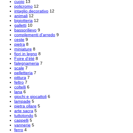
cuoio
13
policromo
12
intaglio decorativo
12
animali
12
bigiotteria
12
galletti
10
bassorilievo
9
complementi d'arredo
9
ceste
9
pietra
8
miniature
8
fiori in legno
8
Foire d'été
8
falegnameria
7
scale
7
pelletteria
7
pittura
7
feltro
7
coltelli
6
lana
6
giochi e giocattoli
6
lampade
5
pietra ollare
5
arte sacra
5
tuttotondo
5
cappelli
5
vannerie
5
ferro
4