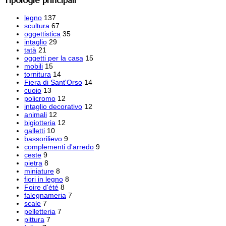
Tipologie principali
legno
137
scultura
67
oggettistica
35
intaglio
29
tatà
21
oggetti per la casa
15
mobili
15
tornitura
14
Fiera di Sant'Orso
14
cuoio
13
policromo
12
intaglio decorativo
12
animali
12
bigiotteria
12
galletti
10
bassorilievo
9
complementi d'arredo
9
ceste
9
pietra
8
miniature
8
fiori in legno
8
Foire d'été
8
falegnameria
7
scale
7
pelletteria
7
pittura
7