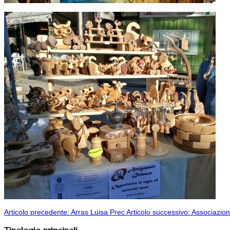
Articolo precedente: Arras Luisa
Prec
Articolo successivo: Associazio