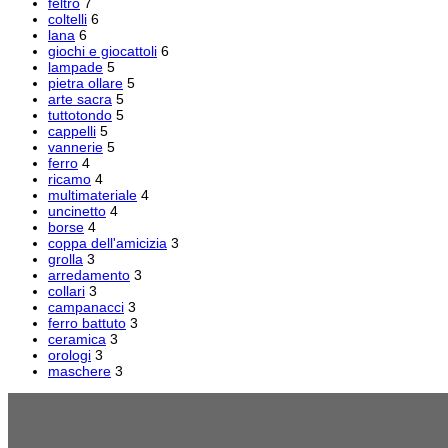
feltro
7
coltelli
6
lana
6
giochi e giocattoli
6
lampade
5
pietra ollare
5
arte sacra
5
tuttotondo
5
cappelli
5
vannerie
5
ferro
4
ricamo
4
multimateriale
4
uncinetto
4
borse
4
coppa dell'amicizia
3
grolla
3
arredamento
3
collari
3
campanacci
3
ferro battuto
3
ceramica
3
orologi
3
maschere
3