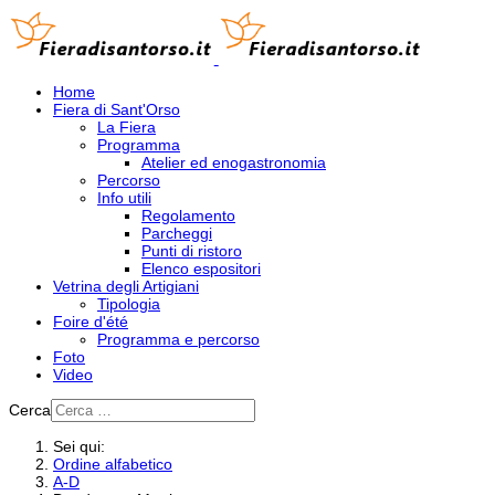
Home
Fiera di Sant'Orso
La Fiera
Programma
Atelier ed enogastronomia
Percorso
Info utili
Regolamento
Parcheggi
Punti di ristoro
Elenco espositori
Vetrina degli Artigiani
Tipologia
Foire d'été
Programma e percorso
Foto
Video
Cerca
Sei qui:
Ordine alfabetico
A-D