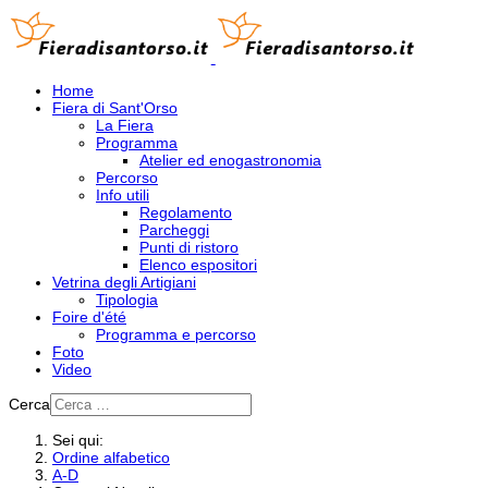
Home
Fiera di Sant'Orso
La Fiera
Programma
Atelier ed enogastronomia
Percorso
Info utili
Regolamento
Parcheggi
Punti di ristoro
Elenco espositori
Vetrina degli Artigiani
Tipologia
Foire d'été
Programma e percorso
Foto
Video
Cerca
Sei qui:
Ordine alfabetico
A-D