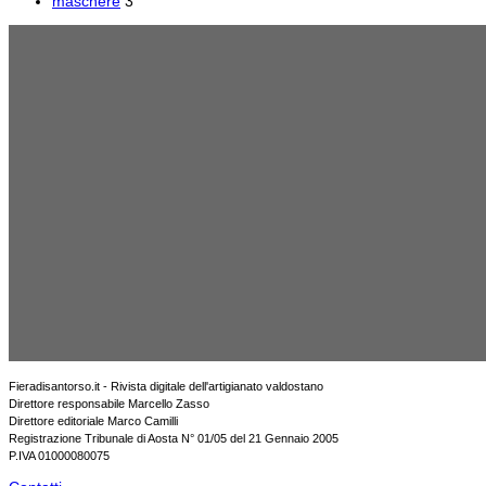
maschere
3
Fieradisantorso.it - Rivista digitale dell'artigianato valdostano
Direttore responsabile Marcello Zasso
Direttore editoriale Marco Camilli
Registrazione Tribunale di Aosta N° 01/05 del 21 Gennaio 2005
P.IVA 01000080075