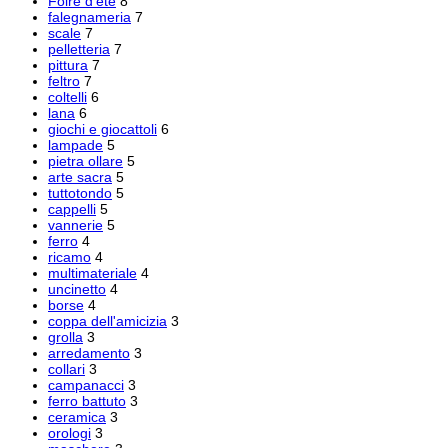
Foire d'été
8
falegnameria
7
scale
7
pelletteria
7
pittura
7
feltro
7
coltelli
6
lana
6
giochi e giocattoli
6
lampade
5
pietra ollare
5
arte sacra
5
tuttotondo
5
cappelli
5
vannerie
5
ferro
4
ricamo
4
multimateriale
4
uncinetto
4
borse
4
coppa dell'amicizia
3
grolla
3
arredamento
3
collari
3
campanacci
3
ferro battuto
3
ceramica
3
orologi
3