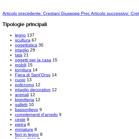
Articolo precedente: Crestani Giuseppe
Prec
Articolo successivo: Cre
Tipologie principali
legno
137
scultura
67
oggettistica
35
intaglio
29
tatà
21
oggetti per la casa
15
mobili
15
tornitura
14
Fiera di Sant'Orso
14
cuoio
13
policromo
12
intaglio decorativo
12
animali
12
bigiotteria
12
galletti
10
bassorilievo
9
complementi d'arredo
9
ceste
9
pietra
8
miniature
8
fiori in legno
8