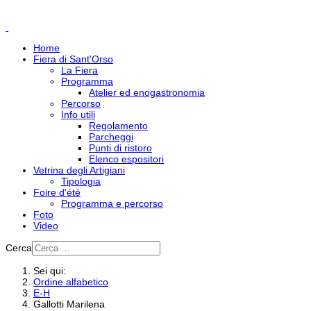
Home
Fiera di Sant'Orso
La Fiera
Programma
Atelier ed enogastronomia
Percorso
Info utili
Regolamento
Parcheggi
Punti di ristoro
Elenco espositori
Vetrina degli Artigiani
Tipologia
Foire d'été
Programma e percorso
Foto
Video
Cerca
Sei qui:
Ordine alfabetico
E-H
Gallotti Marilena