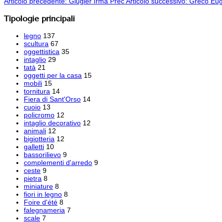
Articolo precedente: Giugler Irma
Prec
Articolo successivo: Greco Eu
Tipologie principali
legno
137
scultura
67
oggettistica
35
intaglio
29
tatà
21
oggetti per la casa
15
mobili
15
tornitura
14
Fiera di Sant'Orso
14
cuoio
13
policromo
12
intaglio decorativo
12
animali
12
bigiotteria
12
galletti
10
bassorilievo
9
complementi d'arredo
9
ceste
9
pietra
8
miniature
8
fiori in legno
8
Foire d'été
8
falegnameria
7
scale
7