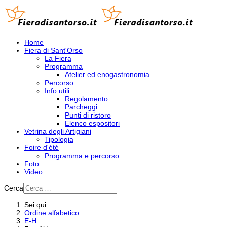
Home
Fiera di Sant'Orso
La Fiera
Programma
Atelier ed enogastronomia
Percorso
Info utili
Regolamento
Parcheggi
Punti di ristoro
Elenco espositori
Vetrina degli Artigiani
Tipologia
Foire d'été
Programma e percorso
Foto
Video
Cerca
Sei qui:
Ordine alfabetico
E-H