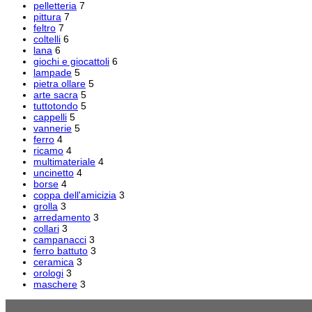
pelletteria
7
pittura
7
feltro
7
coltelli
6
lana
6
giochi e giocattoli
6
lampade
5
pietra ollare
5
arte sacra
5
tuttotondo
5
cappelli
5
vannerie
5
ferro
4
ricamo
4
multimateriale
4
uncinetto
4
borse
4
coppa dell'amicizia
3
grolla
3
arredamento
3
collari
3
campanacci
3
ferro battuto
3
ceramica
3
orologi
3
maschere
3