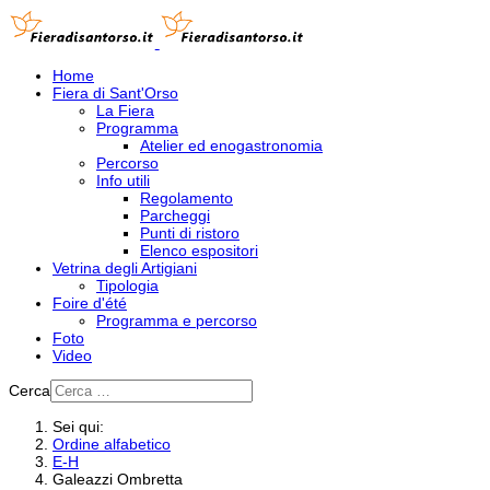
Home
Fiera di Sant'Orso
La Fiera
Programma
Atelier ed enogastronomia
Percorso
Info utili
Regolamento
Parcheggi
Punti di ristoro
Elenco espositori
Vetrina degli Artigiani
Tipologia
Foire d'été
Programma e percorso
Foto
Video
Cerca
Sei qui:
Ordine alfabetico
E-H
Galeazzi Ombretta