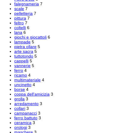
falegnameria
7
scale
7
pelletteria
7
pittura
7
feltro
7
coltelli
6
lana
6
giochi e giocattoli
6
lampade
5
pietra ollare
5
arte sacra
5
tuttotondo
5
cappelli
5
vannerie
5
ferro
4
ricamo
4
multimateriale
4
uncinetto
4
borse
4
coppa dell'amicizia
3
grolla
3
arredamento
3
collari
3
campanacci
3
ferro battuto
3
ceramica
3
orologi
3
maschere
3