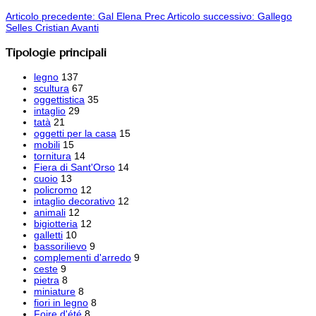
Articolo precedente: Gal Elena
Prec
Articolo successivo: Gallego
Selles Cristian
Avanti
Tipologie principali
legno
137
scultura
67
oggettistica
35
intaglio
29
tatà
21
oggetti per la casa
15
mobili
15
tornitura
14
Fiera di Sant'Orso
14
cuoio
13
policromo
12
intaglio decorativo
12
animali
12
bigiotteria
12
galletti
10
bassorilievo
9
complementi d'arredo
9
ceste
9
pietra
8
miniature
8
fiori in legno
8
Foire d'été
8