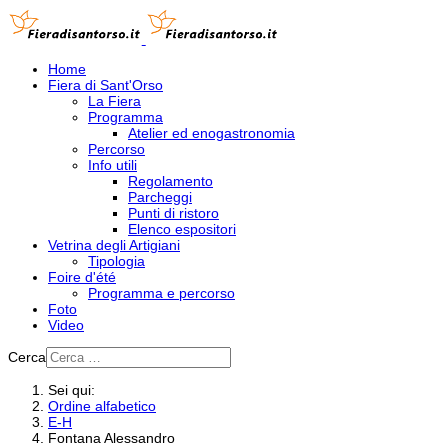
Home
Fiera di Sant'Orso
La Fiera
Programma
Atelier ed enogastronomia
Percorso
Info utili
Regolamento
Parcheggi
Punti di ristoro
Elenco espositori
Vetrina degli Artigiani
Tipologia
Foire d'été
Programma e percorso
Foto
Video
Cerca
Sei qui:
Ordine alfabetico
E-H
Fontana Alessandro