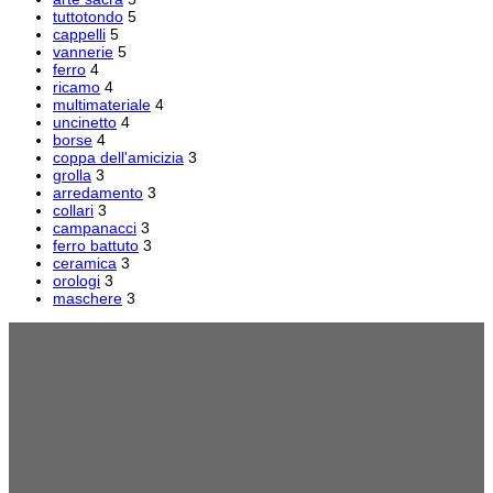
tuttotondo
5
cappelli
5
vannerie
5
ferro
4
ricamo
4
multimateriale
4
uncinetto
4
borse
4
coppa dell'amicizia
3
grolla
3
arredamento
3
collari
3
campanacci
3
ferro battuto
3
ceramica
3
orologi
3
maschere
3