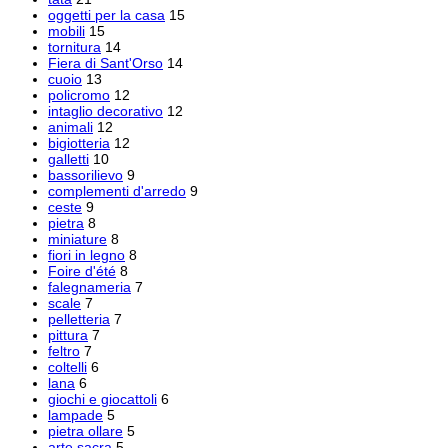
oggetti per la casa
15
mobili
15
tornitura
14
Fiera di Sant'Orso
14
cuoio
13
policromo
12
intaglio decorativo
12
animali
12
bigiotteria
12
galletti
10
bassorilievo
9
complementi d'arredo
9
ceste
9
pietra
8
miniature
8
fiori in legno
8
Foire d'été
8
falegnameria
7
scale
7
pelletteria
7
pittura
7
feltro
7
coltelli
6
lana
6
giochi e giocattoli
6
lampade
5
pietra ollare
5
arte sacra
5