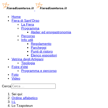
Home
Fiera di Sant'Orso
La Fiera
Programma
Atelier ed enogastronomia
Percorso
Info utili
Regolamento
Parcheggi
Punti di ristoro
Elenco espositori
Vetrina degli Artigiani
Tipologia
Foire d'été
Programma e percorso
Foto
Video
Cerca
Sei qui:
Ordine alfabetico
I-L
Lo Tzapoteun