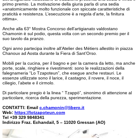
primo premio. La motivazione della giuria parla di una sedia
«anatomicamente molto funzionale con spiccate caratteristiche di
praticità e resistenza. L’esecuzione è a regola d’arte, la finitura
ottima».
Anche alla 63° Mostra Concorso dell’artigianato valdostano
Chamonin è sul podio, questa volta con un secondo premio per il
suo tavolo da pranzo.
Ogni anno partecipa inoltre all’Atelier des Métiers allestito in piazza
Chanoux ad Aosta durante la Fiera di Sant’Orso.
Mobili per la cucina, per il bagno e per la camera da letto, ma anche
porte, scale, ringhiere e rivestimenti: sono le realizzazioni della
falegnameria “Lo Tzapoteun”, che esegue anche restauri. Le
essenze utilizzate sono il larice, il castagno, il rovere, il noce, il
ciliegio, l’abete e il cirmolo.
Di particolare pregio è la linea “ Tzappò”, sinonimo di attenzione al
particolare, ricerca della purezza, sperimentazione.
CONTATTI: Email
c.chamonin@libero.it
Web:
https://lotzapoteun.com
Tel +39 329 9848341
Indirizzo Fraz. Echandail, 5 – 11020 Gressan (AO)