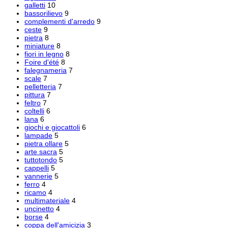
galletti
10
bassorilievo
9
complementi d'arredo
9
ceste
9
pietra
8
miniature
8
fiori in legno
8
Foire d'été
8
falegnameria
7
scale
7
pelletteria
7
pittura
7
feltro
7
coltelli
6
lana
6
giochi e giocattoli
6
lampade
5
pietra ollare
5
arte sacra
5
tuttotondo
5
cappelli
5
vannerie
5
ferro
4
ricamo
4
multimateriale
4
uncinetto
4
borse
4
coppa dell'amicizia
3