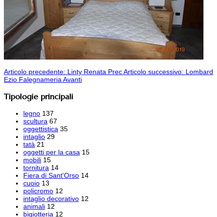
Articolo precedente: Linty Renata
Prec
Articolo successivo: Lombard
Ezio Falegnameria
Avanti
Tipologie principali
legno
137
scultura
67
oggettistica
35
intaglio
29
tatà
21
oggetti per la casa
15
mobili
15
tornitura
14
Fiera di Sant'Orso
14
cuoio
13
policromo
12
intaglio decorativo
12
animali
12
bigiotteria
12