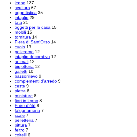
legno
137
scultura
67
oggettistica
35
intaglio
29
tatà
21
oggetti per la casa
15
mobili
15
tornitura
14
Fiera di Sant'Orso
14
cuoio
13
policromo
12
intaglio decorativo
12
animali
12
bigiotteria
12
galletti
10
bassorilievo
9
complementi d'arredo
9
ceste
9
pietra
8
miniature
8
fiori in legno
8
Foire d'été
8
falegnameria
7
scale
7
pelletteria
7
pittura
7
feltro
7
coltelli
6