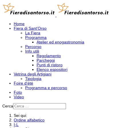
Home
Fiera di Sant'Orso
La Fiera
Programma
Atelier ed enogastronomia
Percorso
Info utili
Regolamento
Parcheggi
Punti di ristoro
Elenco espositori
Vetrina degli Artigiani
Tipologia
Foire d'été
Programma e percorso
Foto
Video
Cerca
Sei qui:
Ordine alfabetico
I-L