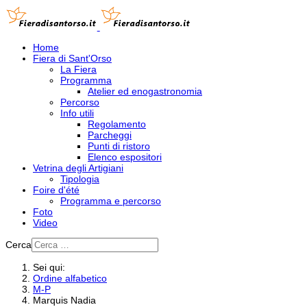
Home
Fiera di Sant'Orso
La Fiera
Programma
Atelier ed enogastronomia
Percorso
Info utili
Regolamento
Parcheggi
Punti di ristoro
Elenco espositori
Vetrina degli Artigiani
Tipologia
Foire d'été
Programma e percorso
Foto
Video
Cerca
Sei qui:
Ordine alfabetico
M-P
Marquis Nadia