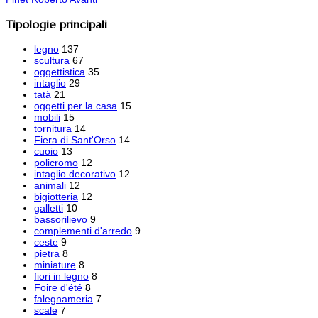
Tipologie principali
legno
137
scultura
67
oggettistica
35
intaglio
29
tatà
21
oggetti per la casa
15
mobili
15
tornitura
14
Fiera di Sant'Orso
14
cuoio
13
policromo
12
intaglio decorativo
12
animali
12
bigiotteria
12
galletti
10
bassorilievo
9
complementi d'arredo
9
ceste
9
pietra
8
miniature
8
fiori in legno
8
Foire d'été
8
falegnameria
7
scale
7