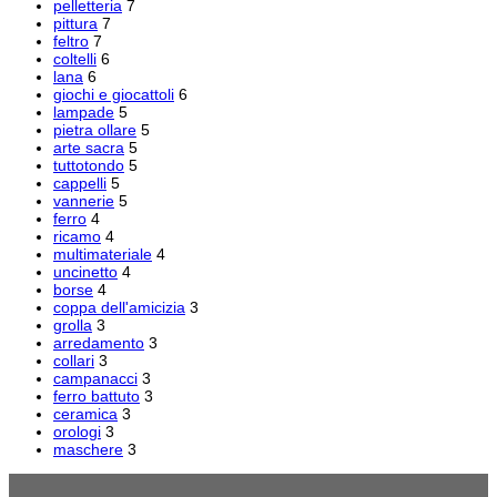
pelletteria
7
pittura
7
feltro
7
coltelli
6
lana
6
giochi e giocattoli
6
lampade
5
pietra ollare
5
arte sacra
5
tuttotondo
5
cappelli
5
vannerie
5
ferro
4
ricamo
4
multimateriale
4
uncinetto
4
borse
4
coppa dell'amicizia
3
grolla
3
arredamento
3
collari
3
campanacci
3
ferro battuto
3
ceramica
3
orologi
3
maschere
3