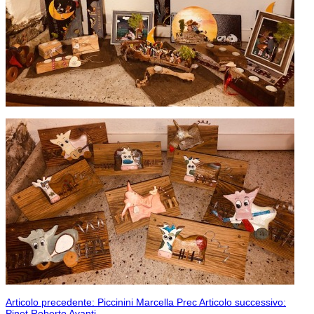
Articolo precedente: Piccinini Marcella
Prec
Articolo successivo:
Pinet Roberto
Avanti