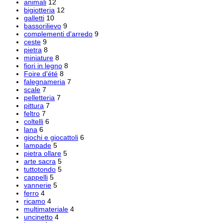
animali
12
bigiotteria
12
galletti
10
bassorilievo
9
complementi d'arredo
9
ceste
9
pietra
8
miniature
8
fiori in legno
8
Foire d'été
8
falegnameria
7
scale
7
pelletteria
7
pittura
7
feltro
7
coltelli
6
lana
6
giochi e giocattoli
6
lampade
5
pietra ollare
5
arte sacra
5
tuttotondo
5
cappelli
5
vannerie
5
ferro
4
ricamo
4
multimateriale
4
uncinetto
4