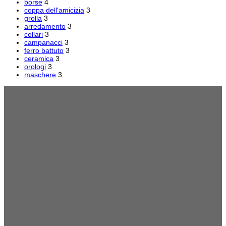
borse
4
coppa dell'amicizia
3
grolla
3
arredamento
3
collari
3
campanacci
3
ferro battuto
3
ceramica
3
orologi
3
maschere
3