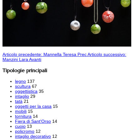
Articolo precedente: Mannella Teresa
Prec
Articolo successivo:
Manzini Lara
Avanti
Tipologie principali
legno
137
scultura
67
oggettistica
35
intaglio
29
tatà
21
oggetti per la casa
15
mobili
15
tornitura
14
Fiera di Sant'Orso
14
cuoio
13
policromo
12
intaglio decorativo
12