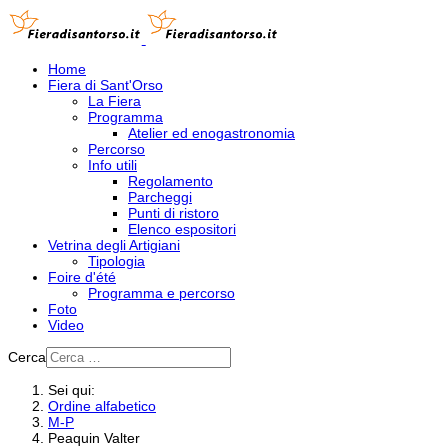
Home
Fiera di Sant'Orso
La Fiera
Programma
Atelier ed enogastronomia
Percorso
Info utili
Regolamento
Parcheggi
Punti di ristoro
Elenco espositori
Vetrina degli Artigiani
Tipologia
Foire d'été
Programma e percorso
Foto
Video
Cerca
Sei qui:
Ordine alfabetico
M-P
Peaquin Valter