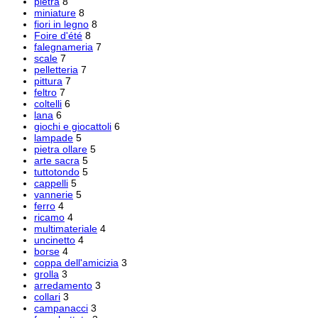
pietra
8
miniature
8
fiori in legno
8
Foire d'été
8
falegnameria
7
scale
7
pelletteria
7
pittura
7
feltro
7
coltelli
6
lana
6
giochi e giocattoli
6
lampade
5
pietra ollare
5
arte sacra
5
tuttotondo
5
cappelli
5
vannerie
5
ferro
4
ricamo
4
multimateriale
4
uncinetto
4
borse
4
coppa dell'amicizia
3
grolla
3
arredamento
3
collari
3
campanacci
3