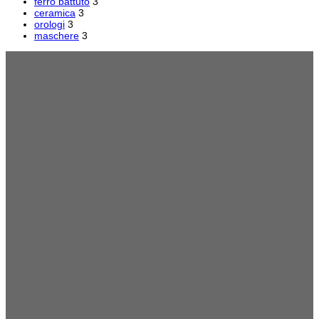
ferro battuto
3
ceramica
3
orologi
3
maschere
3