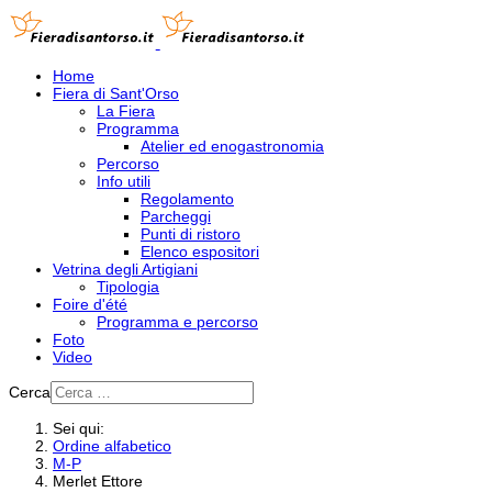
Home
Fiera di Sant'Orso
La Fiera
Programma
Atelier ed enogastronomia
Percorso
Info utili
Regolamento
Parcheggi
Punti di ristoro
Elenco espositori
Vetrina degli Artigiani
Tipologia
Foire d'été
Programma e percorso
Foto
Video
Cerca
Sei qui:
Ordine alfabetico
M-P
Merlet Ettore