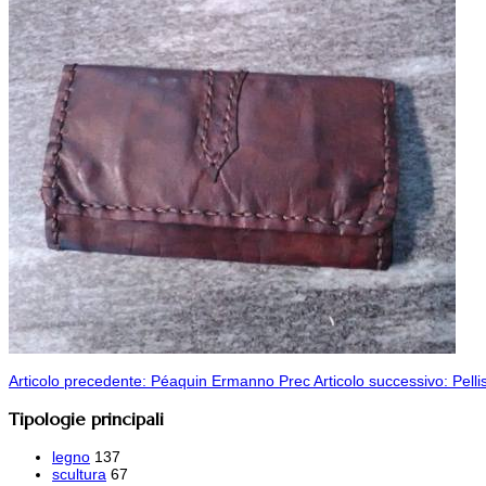
Articolo precedente: Péaquin Ermanno
Prec
Articolo successivo: Pell
Tipologie principali
legno
137
scultura
67