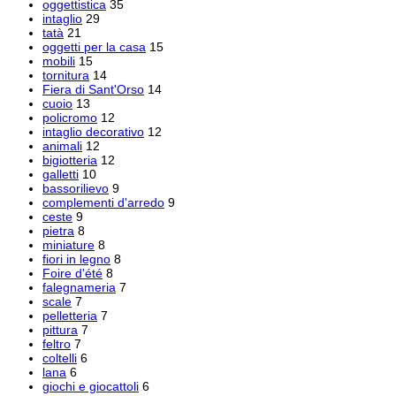
oggettistica
35
intaglio
29
tatà
21
oggetti per la casa
15
mobili
15
tornitura
14
Fiera di Sant'Orso
14
cuoio
13
policromo
12
intaglio decorativo
12
animali
12
bigiotteria
12
galletti
10
bassorilievo
9
complementi d'arredo
9
ceste
9
pietra
8
miniature
8
fiori in legno
8
Foire d'été
8
falegnameria
7
scale
7
pelletteria
7
pittura
7
feltro
7
coltelli
6
lana
6
giochi e giocattoli
6