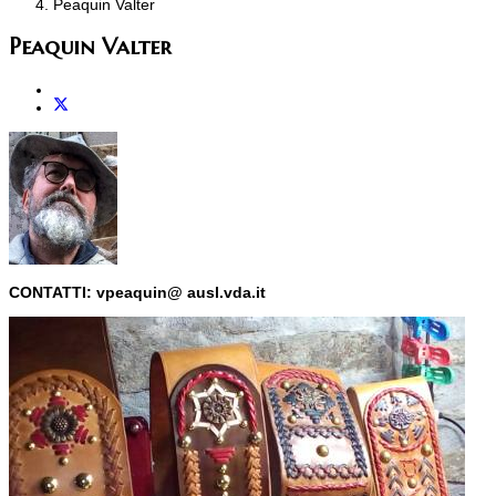
Peaquin Valter
Peaquin Valter
CONTATTI: vpeaquin@ ausl.vda.it