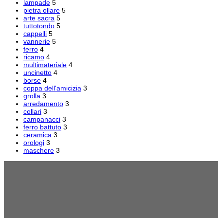
lampade
5
pietra ollare
5
arte sacra
5
tuttotondo
5
cappelli
5
vannerie
5
ferro
4
ricamo
4
multimateriale
4
uncinetto
4
borse
4
coppa dell'amicizia
3
grolla
3
arredamento
3
collari
3
campanacci
3
ferro battuto
3
ceramica
3
orologi
3
maschere
3