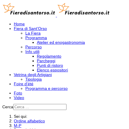
Home
Fiera di Sant'Orso
La Fiera
Programma
Atelier ed enogastronomia
Percorso
Info utili
Regolamento
Parcheggi
Punti di ristoro
Elenco espositori
Vetrina degli Artigiani
Tipologia
Foire d'été
Programma e percorso
Foto
Video
Cerca
Sei qui:
Ordine alfabetico
M-P