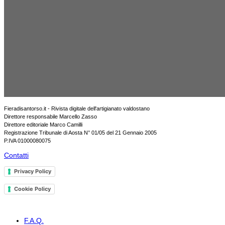
Fieradisantorso.it - Rivista digitale dell'artigianato valdostano
Direttore responsabile Marcello Zasso
Direttore editoriale Marco Camilli
Registrazione Tribunale di Aosta N° 01/05 del 21 Gennaio 2005
P.IVA 01000080075
Contatti
Privacy Policy
Cookie Policy
F.A.Q.