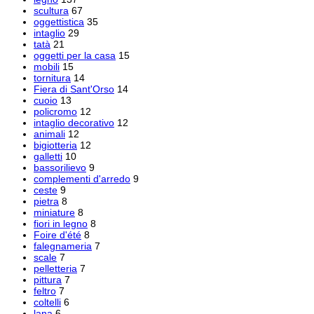
scultura
67
oggettistica
35
intaglio
29
tatà
21
oggetti per la casa
15
mobili
15
tornitura
14
Fiera di Sant'Orso
14
cuoio
13
policromo
12
intaglio decorativo
12
animali
12
bigiotteria
12
galletti
10
bassorilievo
9
complementi d'arredo
9
ceste
9
pietra
8
miniature
8
fiori in legno
8
Foire d'été
8
falegnameria
7
scale
7
pelletteria
7
pittura
7
feltro
7
coltelli
6
lana
6