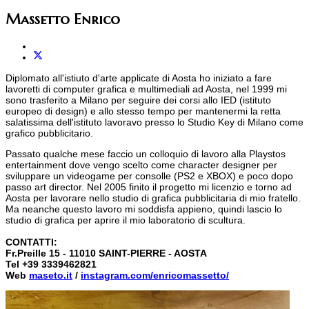
Massetto Enrico
Diplomato all'istiuto d'arte applicate di Aosta ho iniziato a fare
lavoretti di computer grafica e multimediali ad Aosta, nel 1999 mi
sono trasferito a Milano per seguire dei corsi allo IED (istituto
europeo di design) e allo stesso tempo per mantenermi la retta
salatissima dell'istituto lavoravo presso lo Studio Key di Milano come
grafico pubblicitario.
Passato qualche mese faccio un colloquio di lavoro alla Playstos
entertainment dove vengo scelto come character designer per
sviluppare un videogame per consolle (PS2 e XBOX) e poco dopo
passo art director. Nel 2005 finito il progetto mi licenzio e torno ad
Aosta per lavorare nello studio di grafica pubblicitaria di mio fratello.
Ma neanche questo lavoro mi soddisfa appieno, quindi lascio lo
studio di grafica per aprire il mio laboratorio di scultura.
CONTATTI:
Fr.Preille 15 -
11010 SAINT-PIERRE - AOSTA
Tel +39 3339462821
Web
maseto.it
/
instagram.com/enricomassetto/