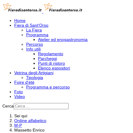
Home
Fiera di Sant'Orso
La Fiera
Programma
Atelier ed enogastronomia
Percorso
Info utili
Regolamento
Parcheggi
Punti di ristoro
Elenco espositori
Vetrina degli Artigiani
Tipologia
Foire d'été
Programma e percorso
Foto
Video
Cerca
Sei qui:
Ordine alfabetico
M-P
Massetto Enrico