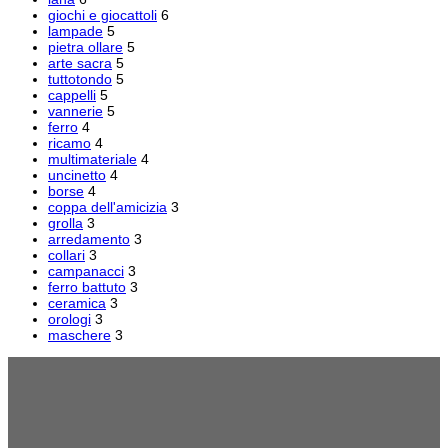
giochi e giocattoli
6
lampade
5
pietra ollare
5
arte sacra
5
tuttotondo
5
cappelli
5
vannerie
5
ferro
4
ricamo
4
multimateriale
4
uncinetto
4
borse
4
coppa dell'amicizia
3
grolla
3
arredamento
3
collari
3
campanacci
3
ferro battuto
3
ceramica
3
orologi
3
maschere
3