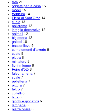
tatà
21
oggetti per la casa
15
mobili
15
tornitura
14
Fiera di Sant'Orso
14
cuoio
13
policromo
12
intaglio decorativo
12
animali
12
bigiotteria
12
galletti
10
bassorilievo
9
complementi d'arredo
9
ceste
9
pietra
8
miniature
8
fiori in legno
8
Foire d'été
8
falegnameria
7
scale
7
pelletteria
7
pittura
7
feltro
7
coltelli
6
lana
6
giochi e giocattoli
6
lampade
5
pietra ollare
5