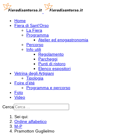
Home
Fiera di Sant'Orso
La Fiera
Programma
Atelier ed enogastronomia
Percorso
Info utili
Regolamento
Parcheggi
Punti di ristoro
Elenco espositori
Vetrina degli Artigiani
Tipologia
Foire d'été
Programma e percorso
Foto
Video
Cerca
Sei qui:
Ordine alfabetico
M-P
Pramotton Guglielmo