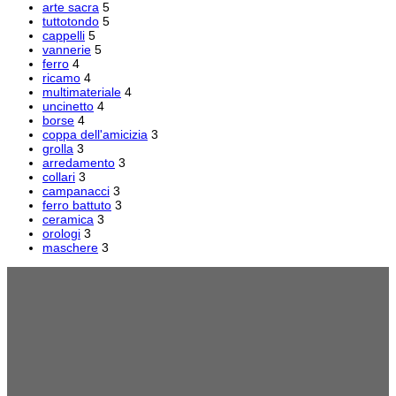
arte sacra
5
tuttotondo
5
cappelli
5
vannerie
5
ferro
4
ricamo
4
multimateriale
4
uncinetto
4
borse
4
coppa dell'amicizia
3
grolla
3
arredamento
3
collari
3
campanacci
3
ferro battuto
3
ceramica
3
orologi
3
maschere
3