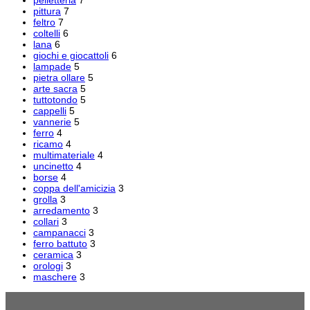
pelletteria
7
pittura
7
feltro
7
coltelli
6
lana
6
giochi e giocattoli
6
lampade
5
pietra ollare
5
arte sacra
5
tuttotondo
5
cappelli
5
vannerie
5
ferro
4
ricamo
4
multimateriale
4
uncinetto
4
borse
4
coppa dell'amicizia
3
grolla
3
arredamento
3
collari
3
campanacci
3
ferro battuto
3
ceramica
3
orologi
3
maschere
3