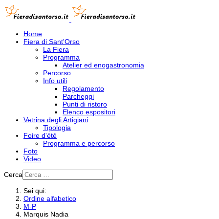
Home
Fiera di Sant'Orso
La Fiera
Programma
Atelier ed enogastronomia
Percorso
Info utili
Regolamento
Parcheggi
Punti di ristoro
Elenco espositori
Vetrina degli Artigiani
Tipologia
Foire d'été
Programma e percorso
Foto
Video
Cerca
Sei qui:
Ordine alfabetico
M-P
Marquis Nadia