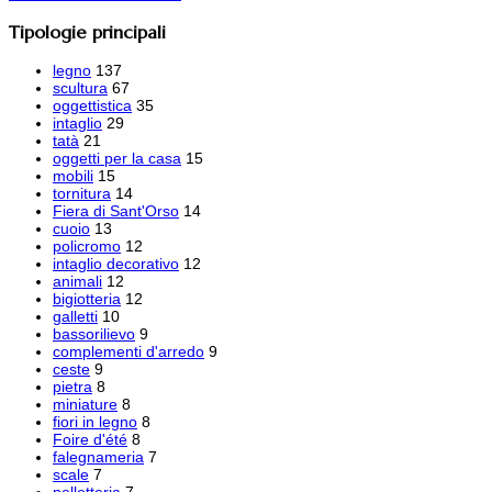
Tipologie principali
legno
137
scultura
67
oggettistica
35
intaglio
29
tatà
21
oggetti per la casa
15
mobili
15
tornitura
14
Fiera di Sant'Orso
14
cuoio
13
policromo
12
intaglio decorativo
12
animali
12
bigiotteria
12
galletti
10
bassorilievo
9
complementi d'arredo
9
ceste
9
pietra
8
miniature
8
fiori in legno
8
Foire d'été
8
falegnameria
7
scale
7