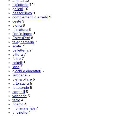
animali
12
bigiotteria
12
galletti
10
bassorilievo
9
complementi d'arredo
9
ceste
9
pietra
8
miniature
8
fiori in legno
8
Foire d'été
8
falegnameria
7
scale
7
pelletteria
7
pittura
7
feltro
7
coltelli
6
lana
6
giochi e giocattoli
6
lampade
5
pietra ollare
5
arte sacra
5
tuttotondo
5
cappelli
5
vannerie
5
ferro
4
ricamo
4
multimateriale
4
uncinetto
4