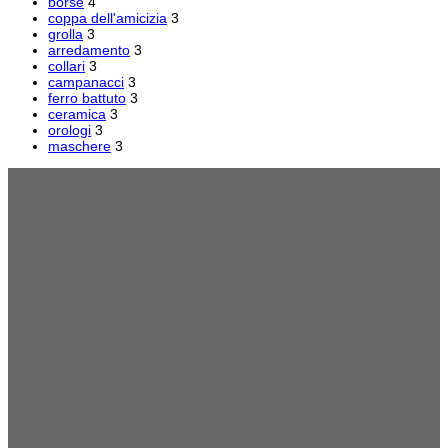
borse
4
coppa dell'amicizia
3
grolla
3
arredamento
3
collari
3
campanacci
3
ferro battuto
3
ceramica
3
orologi
3
maschere
3