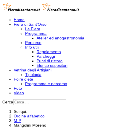
Home
Fiera di Sant'Orso
La Fiera
Programma
Atelier ed enogastronomia
Percorso
Info utili
Regolamento
Parcheggi
Punti di ristoro
Elenco espositori
Vetrina degli Artigiani
Tipologia
Foire d'été
Programma e percorso
Foto
Video
Cerca
Sei qui:
Ordine alfabetico
M-P
Mangolini Moreno