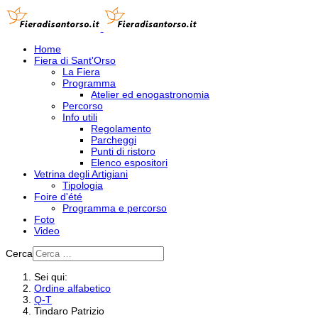
Home
Fiera di Sant'Orso
La Fiera
Programma
Atelier ed enogastronomia
Percorso
Info utili
Regolamento
Parcheggi
Punti di ristoro
Elenco espositori
Vetrina degli Artigiani
Tipologia
Foire d'été
Programma e percorso
Foto
Video
Cerca
Sei qui:
Ordine alfabetico
Q-T
Tindaro Patrizio