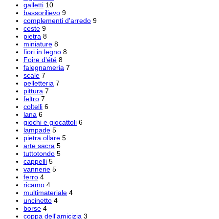
galletti
10
bassorilievo
9
complementi d'arredo
9
ceste
9
pietra
8
miniature
8
fiori in legno
8
Foire d'été
8
falegnameria
7
scale
7
pelletteria
7
pittura
7
feltro
7
coltelli
6
lana
6
giochi e giocattoli
6
lampade
5
pietra ollare
5
arte sacra
5
tuttotondo
5
cappelli
5
vannerie
5
ferro
4
ricamo
4
multimateriale
4
uncinetto
4
borse
4
coppa dell'amicizia
3