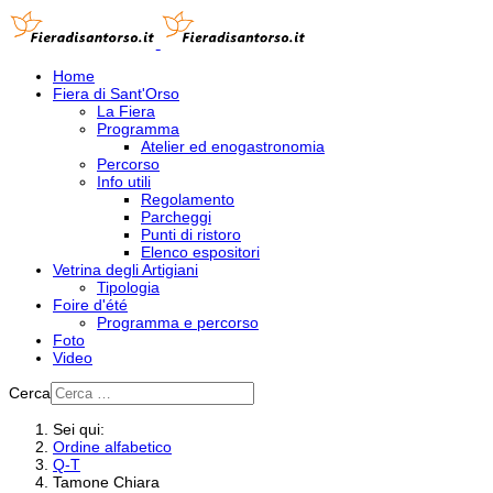
Home
Fiera di Sant'Orso
La Fiera
Programma
Atelier ed enogastronomia
Percorso
Info utili
Regolamento
Parcheggi
Punti di ristoro
Elenco espositori
Vetrina degli Artigiani
Tipologia
Foire d'été
Programma e percorso
Foto
Video
Cerca
Sei qui:
Ordine alfabetico
Q-T
Tamone Chiara