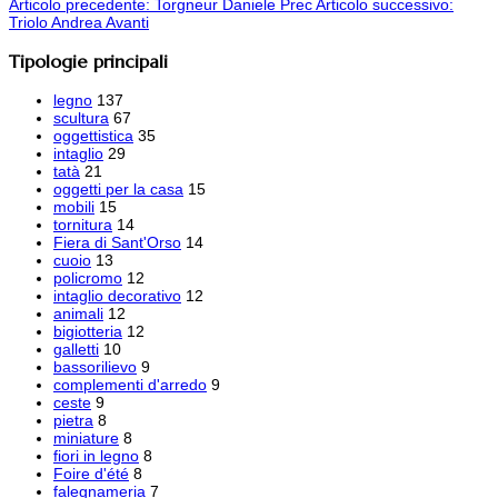
Articolo precedente: Torgneur Daniele
Prec
Articolo successivo:
Triolo Andrea
Avanti
Tipologie principali
legno
137
scultura
67
oggettistica
35
intaglio
29
tatà
21
oggetti per la casa
15
mobili
15
tornitura
14
Fiera di Sant'Orso
14
cuoio
13
policromo
12
intaglio decorativo
12
animali
12
bigiotteria
12
galletti
10
bassorilievo
9
complementi d'arredo
9
ceste
9
pietra
8
miniature
8
fiori in legno
8
Foire d'été
8
falegnameria
7