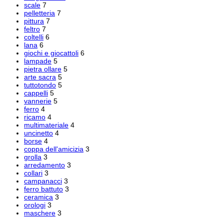
scale
7
pelletteria
7
pittura
7
feltro
7
coltelli
6
lana
6
giochi e giocattoli
6
lampade
5
pietra ollare
5
arte sacra
5
tuttotondo
5
cappelli
5
vannerie
5
ferro
4
ricamo
4
multimateriale
4
uncinetto
4
borse
4
coppa dell'amicizia
3
grolla
3
arredamento
3
collari
3
campanacci
3
ferro battuto
3
ceramica
3
orologi
3
maschere
3