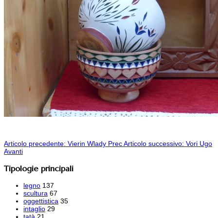
Articolo precedente: Vierin Wlady
Prec
Articolo successivo: Vori Ugo
Avanti
Tipologie principali
legno
137
scultura
67
oggettistica
35
intaglio
29
tatà
21