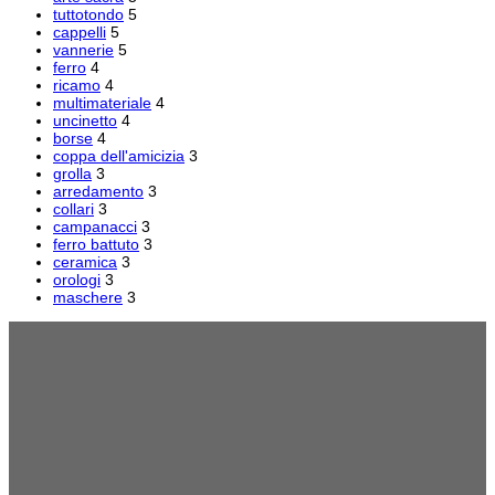
tuttotondo
5
cappelli
5
vannerie
5
ferro
4
ricamo
4
multimateriale
4
uncinetto
4
borse
4
coppa dell'amicizia
3
grolla
3
arredamento
3
collari
3
campanacci
3
ferro battuto
3
ceramica
3
orologi
3
maschere
3