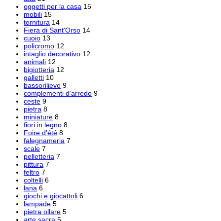
oggetti per la casa
15
mobili
15
tornitura
14
Fiera di Sant'Orso
14
cuoio
13
policromo
12
intaglio decorativo
12
animali
12
bigiotteria
12
galletti
10
bassorilievo
9
complementi d'arredo
9
ceste
9
pietra
8
miniature
8
fiori in legno
8
Foire d'été
8
falegnameria
7
scale
7
pelletteria
7
pittura
7
feltro
7
coltelli
6
lana
6
giochi e giocattoli
6
lampade
5
pietra ollare
5
arte sacra
5