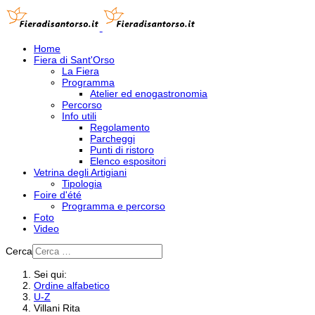
Home
Fiera di Sant'Orso
La Fiera
Programma
Atelier ed enogastronomia
Percorso
Info utili
Regolamento
Parcheggi
Punti di ristoro
Elenco espositori
Vetrina degli Artigiani
Tipologia
Foire d'été
Programma e percorso
Foto
Video
Cerca
Sei qui:
Ordine alfabetico
U-Z
Villani Rita