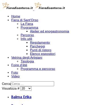
Home
Fiera di Sant'Orso
La Fiera
Programma
Atelier ed enogastronomia
Percorso
Info utili
Regolamento
Parcheggi
Punti di ristoro
Elenco espositori
Vetrina degli Artigiani
Tipologia
Foire d'été
Programma e percorso
Foto
Video
Cerca
Visualizza #
Balma Erika