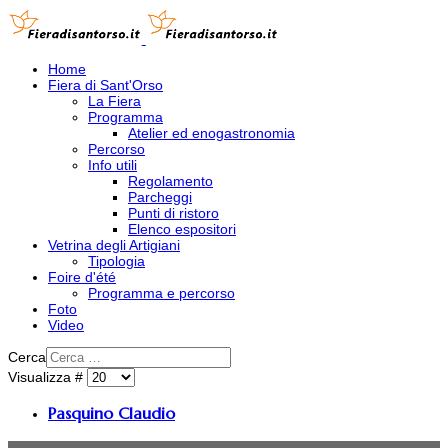
Home
Fiera di Sant'Orso
La Fiera
Programma
Atelier ed enogastronomia
Percorso
Info utili
Regolamento
Parcheggi
Punti di ristoro
Elenco espositori
Vetrina degli Artigiani
Tipologia
Foire d'été
Programma e percorso
Foto
Video
Cerca
Visualizza #
Pasquino Claudio