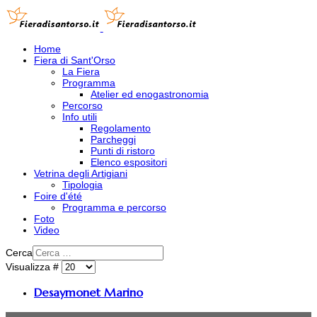
Home
Fiera di Sant'Orso
La Fiera
Programma
Atelier ed enogastronomia
Percorso
Info utili
Regolamento
Parcheggi
Punti di ristoro
Elenco espositori
Vetrina degli Artigiani
Tipologia
Foire d'été
Programma e percorso
Foto
Video
Cerca
Visualizza #
Desaymonet Marino