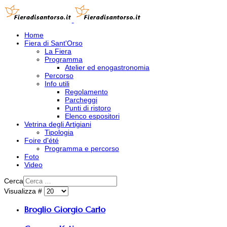
Home
Fiera di Sant'Orso
La Fiera
Programma
Atelier ed enogastronomia
Percorso
Info utili
Regolamento
Parcheggi
Punti di ristoro
Elenco espositori
Vetrina degli Artigiani
Tipologia
Foire d'été
Programma e percorso
Foto
Video
Cerca
Visualizza #
Broglio Giorgio Carlo