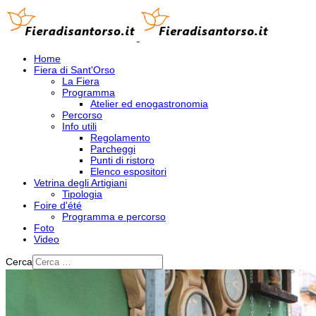
Home
Fiera di Sant'Orso
La Fiera
Programma
Atelier ed enogastronomia
Percorso
Info utili
Regolamento
Parcheggi
Punti di ristoro
Elenco espositori
Vetrina degli Artigiani
Tipologia
Foire d'été
Programma e percorso
Foto
Video
Cerca