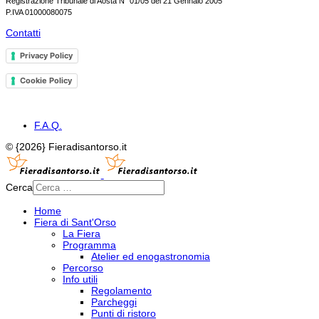
Registrazione Tribunale di Aosta N° 01/05 del 21 Gennaio 2005
P.IVA 01000080075
Contatti
Privacy Policy
Cookie Policy
F.A.Q.
© {2026} Fieradisantorso.it
Cerca
Home
Fiera di Sant'Orso
La Fiera
Programma
Atelier ed enogastronomia
Percorso
Info utili
Regolamento
Parcheggi
Punti di ristoro