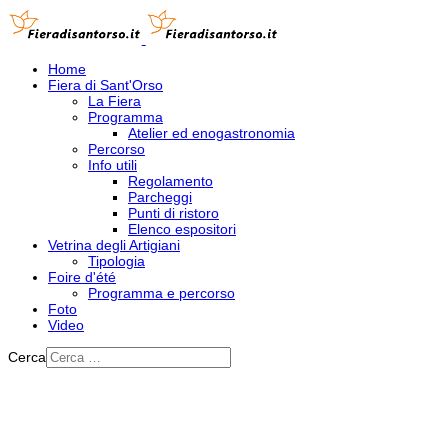
Home
Fiera di Sant'Orso
La Fiera
Programma
Atelier ed enogastronomia
Percorso
Info utili
Regolamento
Parcheggi
Punti di ristoro
Elenco espositori
Vetrina degli Artigiani
Tipologia
Foire d'été
Programma e percorso
Foto
Video
Cerca