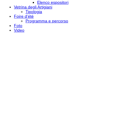
Elenco espositori
Vetrina degli Artigiani
Tipologia
Foire d'été
Programma e percorso
Foto
Video