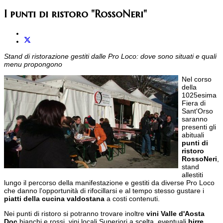
I punti di ristoro "RossoNeri"
Stand di ristorazione gestiti dalle Pro Loco: dove sono situati e quali
menu propongono
Nel corso
della
1025esima
Fiera di
Sant'Orso
saranno
presenti gli
abituali
punti di
ristoro
RossoNeri
,
stand
allestiti
lungo il percorso della manifestazione e gestiti da diverse Pro Loco
che danno l'opportunità di rifocillarsi e al tempo stesso gustare i
piatti della cucina valdostana
a costi contenuti.
Nei punti di ristoro si potranno trovare inoltre
vini Valle d'Aosta
Doc
bianchi e rossi, vini locali Superiori a scelta, eventuali
birre