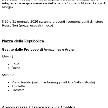
artigianali
e
acqua minerale
dell'azienda Sorgenti Monte Bianco di
Morgex.
Il 30 e 31 gennaio 2026 saranno presenti i seguenti punti di ristoro
RossoNeri (prezzi esposti in loco)
Piazza della Repubblica
Gestito dalle Pro Loco di Aymavilles e Arvier
Menu 1
Favò
Dolce
Menu 2
Piatto freddo (salumi e formaggi dell'Alta Valle d'Aosta)
Trifolette
Crostata
Angolo piazza S. Francesco / via Chabloz