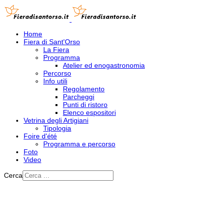
Home
Fiera di Sant'Orso
La Fiera
Programma
Atelier ed enogastronomia
Percorso
Info utili
Regolamento
Parcheggi
Punti di ristoro
Elenco espositori
Vetrina degli Artigiani
Tipologia
Foire d'été
Programma e percorso
Foto
Video
Cerca