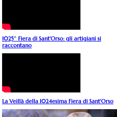
1025^ Fiera di Sant'Orso: gli artigiani si
raccontano
La Veillà della 1024esima Fiera di Sant'Orso