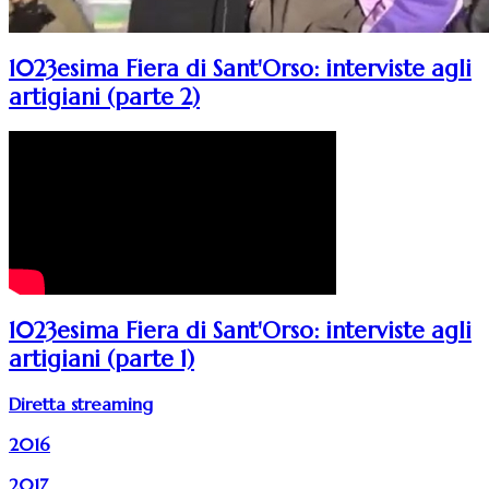
1023esima Fiera di Sant'Orso: interviste agli
artigiani (parte 2)
1023esima Fiera di Sant'Orso: interviste agli
artigiani (parte 1)
Diretta streaming
2016
2017