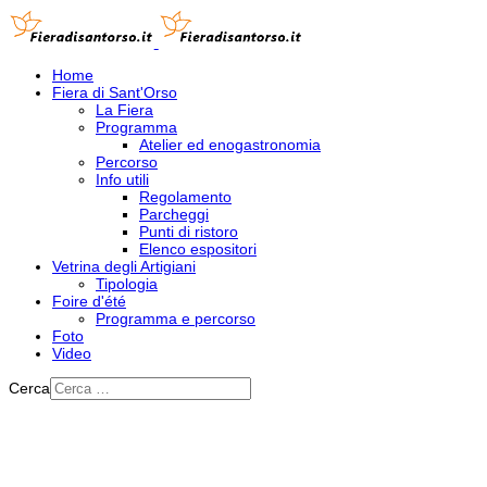
Home
Fiera di Sant'Orso
La Fiera
Programma
Atelier ed enogastronomia
Percorso
Info utili
Regolamento
Parcheggi
Punti di ristoro
Elenco espositori
Vetrina degli Artigiani
Tipologia
Foire d'été
Programma e percorso
Foto
Video
Cerca