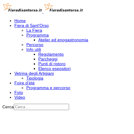
Home
Fiera di Sant'Orso
La Fiera
Programma
Atelier ed enogastronomia
Percorso
Info utili
Regolamento
Parcheggi
Punti di ristoro
Elenco espositori
Vetrina degli Artigiani
Tipologia
Foire d'été
Programma e percorso
Foto
Video
Cerca