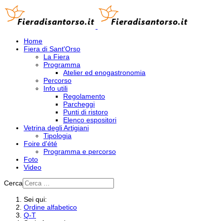
Home
Fiera di Sant'Orso
La Fiera
Programma
Atelier ed enogastronomia
Percorso
Info utili
Regolamento
Parcheggi
Punti di ristoro
Elenco espositori
Vetrina degli Artigiani
Tipologia
Foire d'été
Programma e percorso
Foto
Video
Cerca
Sei qui:
Ordine alfabetico
Q-T