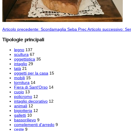
Articolo precedente: Scordamaglia Seba
Prec
Articolo successivo: S
Tipologie principali
legno
137
scultura
67
oggettistica
35
intaglio
29
tatà
21
oggetti per la casa
15
mobili
15
tornitura
14
Fiera di Sant'Orso
14
cuoio
13
policromo
12
intaglio decorativo
12
animali
12
bigiotteria
12
galletti
10
bassorilievo
9
complementi d'arredo
9
ceste
9