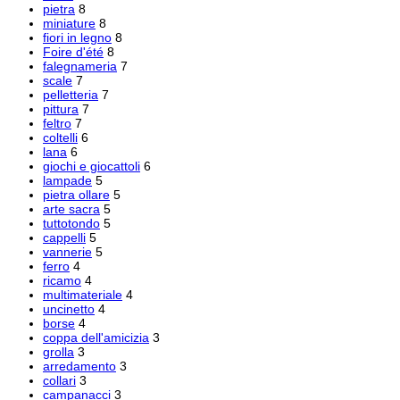
pietra
8
miniature
8
fiori in legno
8
Foire d'été
8
falegnameria
7
scale
7
pelletteria
7
pittura
7
feltro
7
coltelli
6
lana
6
giochi e giocattoli
6
lampade
5
pietra ollare
5
arte sacra
5
tuttotondo
5
cappelli
5
vannerie
5
ferro
4
ricamo
4
multimateriale
4
uncinetto
4
borse
4
coppa dell'amicizia
3
grolla
3
arredamento
3
collari
3
campanacci
3