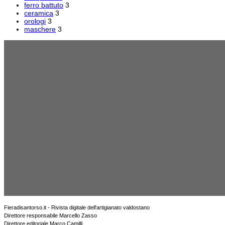
ferro battuto
3
ceramica
3
orologi
3
maschere
3
Fieradisantorso.it - Rivista digitale dell'artigianato valdostano
Direttore responsabile Marcello Zasso
Direttore editoriale Marco Camilli