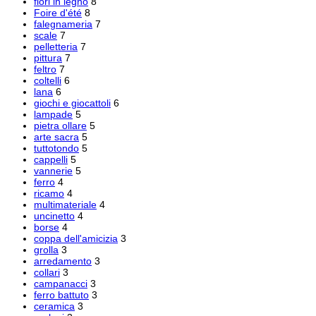
fiori in legno
8
Foire d'été
8
falegnameria
7
scale
7
pelletteria
7
pittura
7
feltro
7
coltelli
6
lana
6
giochi e giocattoli
6
lampade
5
pietra ollare
5
arte sacra
5
tuttotondo
5
cappelli
5
vannerie
5
ferro
4
ricamo
4
multimateriale
4
uncinetto
4
borse
4
coppa dell'amicizia
3
grolla
3
arredamento
3
collari
3
campanacci
3
ferro battuto
3
ceramica
3