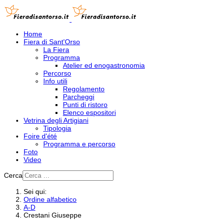
Home
Fiera di Sant'Orso
La Fiera
Programma
Atelier ed enogastronomia
Percorso
Info utili
Regolamento
Parcheggi
Punti di ristoro
Elenco espositori
Vetrina degli Artigiani
Tipologia
Foire d'été
Programma e percorso
Foto
Video
Cerca
Sei qui:
Ordine alfabetico
A-D
Crestani Giuseppe